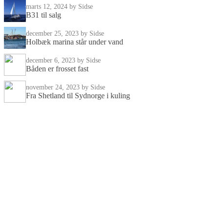
marts 12, 2024
by Sidse
B31 til salg
december 25, 2023
by Sidse
Holbæk marina står under vand
december 6, 2023
by Sidse
Båden er frosset fast
november 24, 2023
by Sidse
Fra Shetland til Sydnorge i kuling
Om mig
Jeg hedder Sidse Birk Johannsen Jeg er bådmenneske, solosejler
og rejseentusiast. Du kan følg med i min bådverden her og på
SoMe på instagram profilen Sisi_atsea
Book et foredrag
Du er altid velkommen til at kontakte mig angående et foredrag.
Jeg holder foredrag i kulturhuse, eventyrforeninger, bådklubber