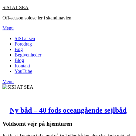
SISI AT SEA
Off-season solosejler i skandinavien
Menu
SISI at sea
Foredrag
Bog
Begivenheder
Blog
Kontakt
YouTube
Menu
Ny båd – 40 fods oceangående sejlbåd
Voldsomt vejr på hjemturen
Jeg har i længere tid været på jagt efter båden, der skal tage mig ud