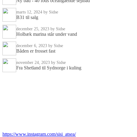
Ny båd - 40 fods oceangående sejlbåd
marts 12, 2024
by Sidse
B31 til salg
december 25, 2023
by Sidse
Holbæk marina står under vand
december 6, 2023
by Sidse
Båden er frosset fast
november 24, 2023
by Sidse
Fra Shetland til Sydnorge i kuling
Om mig
Jeg hedder Sidse Birk Johannsen Jeg er bådmenneske, solosejler og rejsee
Book et foredrag
Du er altid velkommen til at kontakte mig angående et foredrag. Jeg holder
https://www.instagram.com/sisi_atsea/