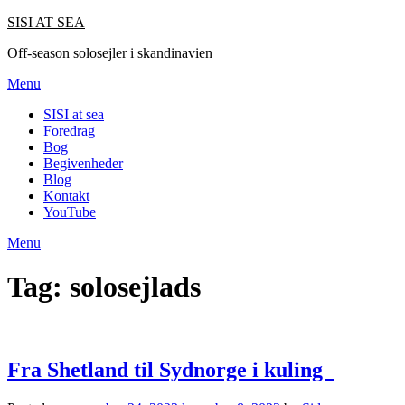
SISI AT SEA
Off-season solosejler i skandinavien
Menu
SISI at sea
Foredrag
Bog
Begivenheder
Blog
Kontakt
YouTube
Menu
Tag:
solosejlads
Fra Shetland til Sydnorge i kuling