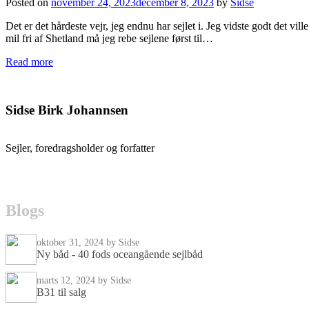
Posted on
november 24, 2023
december 8, 2023
by
Sidse
Det er det hårdeste vejr, jeg endnu har sejlet i. Jeg vidste godt det vi
mil fri af Shetland må jeg rebe sejlene først til…
Read more
Sidse Birk Johannsen
Sejler, foredragsholder og forfatter
B
l
o
g
s
oktober 31, 2024
by Sidse
Ny båd - 40 fods oceangående sejlbåd
marts 12, 2024
by Sidse
B31 til salg