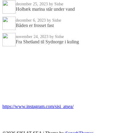
december 25, 2023
by Sidse
Holbæk marina står under vand
december 6, 2023
by Sidse
Båden er frosset fast
november 24, 2023
by Sidse
Fra Shetland til Sydnorge i kuling
Om mig
Jeg hedder Sidse Birk Johannsen Jeg er bådmenneske, solosejler og rejsee
Book et foredrag
Du er altid velkommen til at kontakte mig angående et foredrag. Jeg holder
https://www.instagram.com/sisi_atsea/